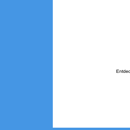
ÜAZ Intern
MINT
Entdec