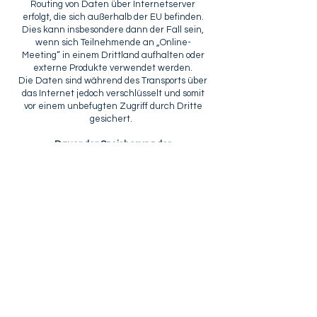
Routing von Daten über Internetserver
erfolgt, die sich außerhalb der EU befinden.
Dies kann insbesondere dann der Fall sein,
wenn sich Teilnehmende an „Online-
Meeting“ in einem Drittland aufhalten oder
externe Produkte verwendet werden.
Die Daten sind während des Transports über
das Internet jedoch verschlüsselt und somit
vor einem unbefugten Zugriff durch Dritte
gesichert.
Dauer der Speicherung der
personenbezogenen Daten
Wir löschen personenbezogene Daten
grundsätzlich dann, wenn kein Erfordernis
für eine weitere Speicherung besteht. Ein
Erfordernis kann insbesondere dann
bestehen, wenn die Daten noch benötigt
werden, um vertragliche Leistungen zur
erfüllen, Gewährleistungs- und ggf.
Garantieansprüche prüfen und gewähren
oder abwehren zu können. Im Falle von
gesetzlichen Aufbewahrungspflichten
kommt eine Löschung erst nach Ablauf der
jeweiligen Aufbewahrungspflicht in