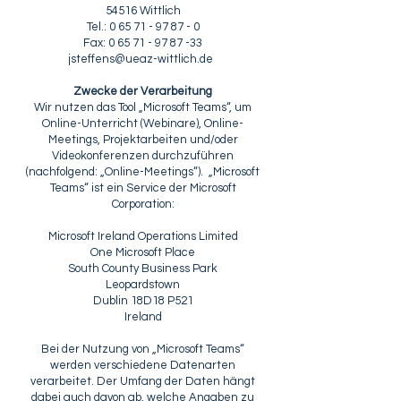
54516 Wittlich
Tel.: 0 65 71 - 97 87 - 0
Fax: 0 65 71 - 97 87 -33
jsteffens@ueaz-wittlich.de
Zwecke der Verarbeitung
Wir nutzen das Tool „Microsoft Teams“, um
Online-Unterricht (Webinare), Online-
Meetings, Projektarbeiten und/oder
Videokonferenzen durchzuführen
(nachfolgend: „Online-Meetings“). „Microsoft
Teams“ ist ein Service der Microsoft
Corporation:
Microsoft Ireland Operations Limited
One Microsoft Place
South County Business Park
Leopardstown
Dublin 18D18 P521
Ireland
Bei der Nutzung von „Microsoft Teams“
werden verschiedene Datenarten
verarbeitet. Der Umfang der Daten hängt
dabei auch davon ab, welche Angaben zu